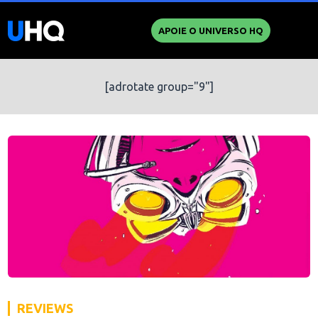
APOIE O UNIVERSO HQ
[adrotate group="9"]
REVIEWS