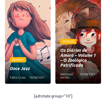
REVIEWS
Os Diários de
Amora – Volume 1
– O Zoológico
REVIEWS
Petrificado
Doce Jazz
Henrique
16/08/2021
Talita Grass
16/08/2021
Serrão
[adrotate group="10"]