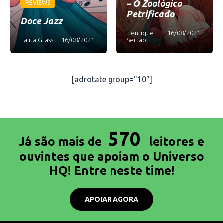
– O Zoológico
REVIEWS
Petrificado
Doce Jazz
Henrique
16/08/2021
Talita Grass
16/08/2021
Serrão
[adrotate group="10"]
570
Já são mais de
leitores e
ouvintes que apoiam o Universo
HQ! Entre neste time!
APOIAR AGORA