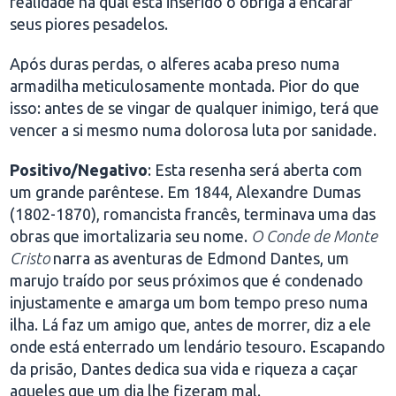
realidade na qual está inserido o obriga a encarar
seus piores pesadelos.
Após duras perdas, o alferes acaba preso numa
armadilha meticulosamente montada. Pior do que
isso: antes de se vingar de qualquer inimigo, terá que
vencer a si mesmo numa dolorosa luta por sanidade.
Positivo/Negativo
: Esta resenha será aberta com
um grande parêntese. Em 1844, Alexandre Dumas
(1802-1870), romancista francês, terminava uma das
obras que imortalizaria seu nome.
O Conde de Monte
Cristo
narra as aventuras de Edmond Dantes, um
marujo traído por seus próximos que é condenado
injustamente e amarga um bom tempo preso numa
ilha. Lá faz um amigo que, antes de morrer, diz a ele
onde está enterrado um lendário tesouro. Escapando
da prisão, Dantes dedica sua vida e riqueza a caçar
aqueles que um dia lhe fizeram mal.