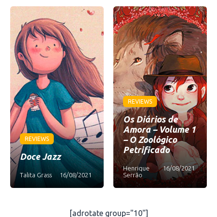
REVIEWS
Os Diários de
Amora – Volume 1
– O Zoológico
REVIEWS
Petrificado
Doce Jazz
Henrique
16/08/2021
Talita Grass
16/08/2021
Serrão
[adrotate group="10"]