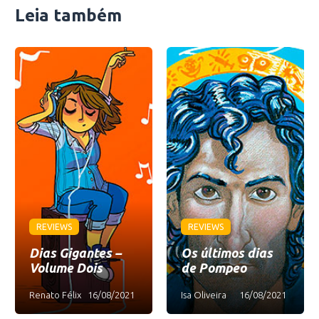
Leia também
REVIEWS
REVIEWS
Dias Gigantes –
Os últimos dias
Volume Dois
de Pompeo
Renato Félix
16/08/2021
Isa Oliveira
16/08/2021