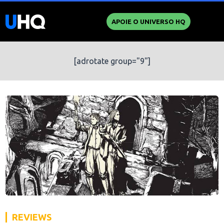
APOIE O UNIVERSO HQ
[adrotate group="9"]
REVIEWS