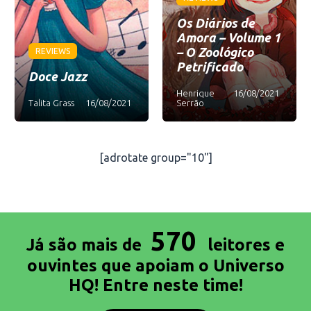
Os Diários de
Amora – Volume 1
– O Zoológico
REVIEWS
Petrificado
Doce Jazz
Henrique
16/08/2021
Talita Grass
16/08/2021
Serrão
[adrotate group="10"]
570
Já são mais de
leitores e
ouvintes que apoiam o Universo
HQ! Entre neste time!