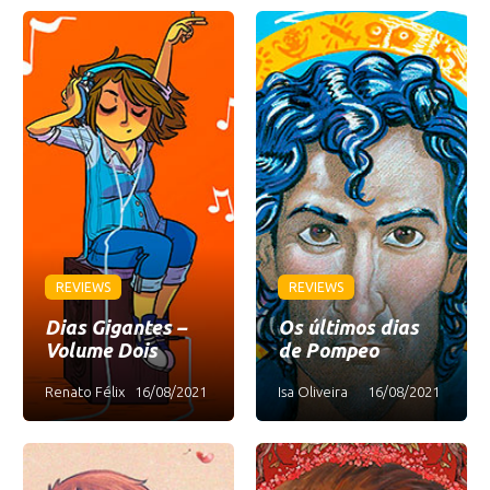
REVIEWS
REVIEWS
Dias Gigantes –
Os últimos dias
Volume Dois
de Pompeo
Renato Félix
16/08/2021
Isa Oliveira
16/08/2021