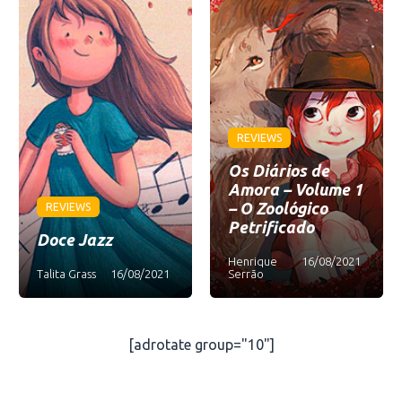
REVIEWS
Os Diários de
Amora – Volume 1
– O Zoológico
REVIEWS
Petrificado
Doce Jazz
Henrique
16/08/2021
Talita Grass
16/08/2021
Serrão
[adrotate group="10"]