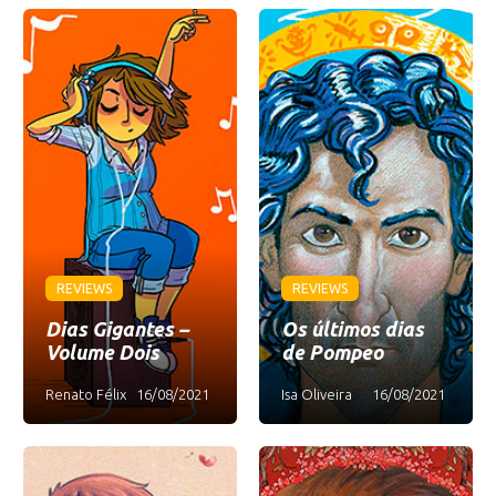
REVIEWS
REVIEWS
Dias Gigantes –
Os últimos dias
Volume Dois
de Pompeo
Renato Félix
16/08/2021
Isa Oliveira
16/08/2021