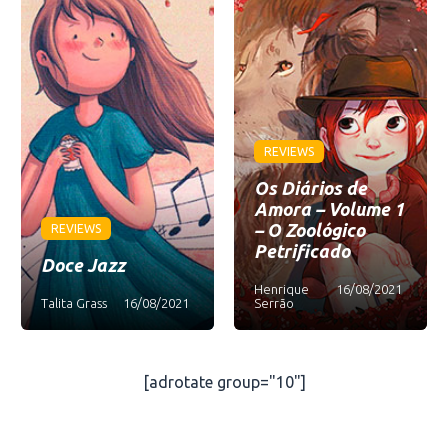
REVIEWS
Os Diários de
Amora – Volume 1
– O Zoológico
REVIEWS
Petrificado
Doce Jazz
Henrique
16/08/2021
Talita Grass
16/08/2021
Serrão
[adrotate group="10"]