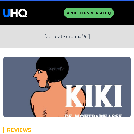
APOIE O UNIVERSO HQ
[adrotate group="9"]
REVIEWS