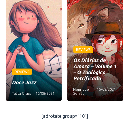
REVIEWS
Os Diários de
Amora – Volume 1
– O Zoológico
REVIEWS
Petrificado
Doce Jazz
Henrique
16/08/2021
Talita Grass
16/08/2021
Serrão
[adrotate group="10"]