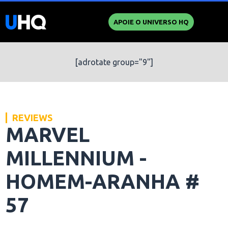
APOIE O UNIVERSO HQ
[adrotate group="9"]
REVIEWS
MARVEL
MILLENNIUM -
HOMEM-ARANHA #
57