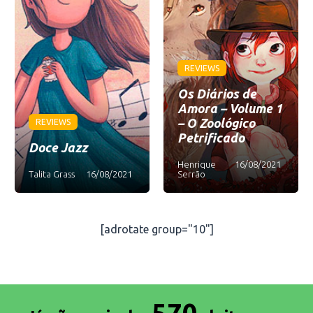
REVIEWS
Os Diários de
Amora – Volume 1
– O Zoológico
REVIEWS
Petrificado
Doce Jazz
Henrique
16/08/2021
Talita Grass
16/08/2021
Serrão
[adrotate group="10"]