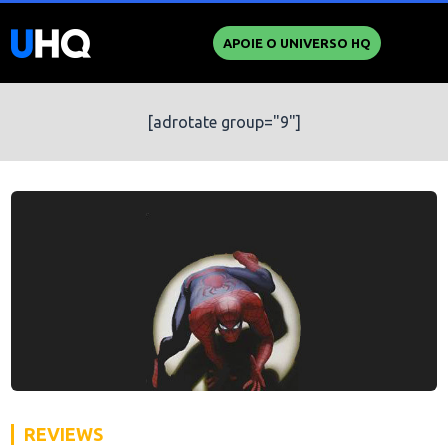
APOIE O UNIVERSO HQ
[adrotate group="9"]
REVIEWS