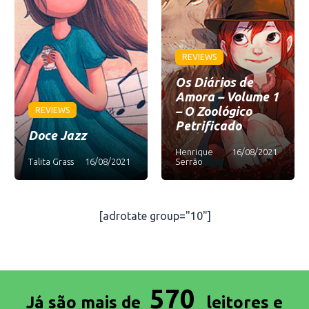
REVIEWS
Os Diários de
Amora – Volume 1
– O Zoológico
REVIEWS
Petrificado
Doce Jazz
Henrique
16/08/2021
Talita Grass
16/08/2021
Serrão
[adrotate group="10"]
570
Já são mais de
leitores e