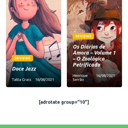
REVIEWS
Os Diários de
Amora – Volume 1
– O Zoológico
REVIEWS
Petrificado
Doce Jazz
Henrique
16/08/2021
Talita Grass
16/08/2021
Serrão
[adrotate group="10"]