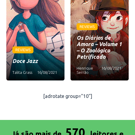
REVIEWS
Os Diários de
Amora – Volume 1
– O Zoológico
REVIEWS
Petrificado
Doce Jazz
Henrique
16/08/2021
Talita Grass
16/08/2021
Serrão
[adrotate group="10"]
570
Já são mais de
leitores e