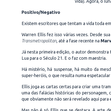
vida). Agora, o lu
Positivo/Negativo
Existem escritores que tentam a vida toda em
Warren Ellis fez isso várias vezes. Desde su
Transmetropolitan
, até a fase recente na
Marv
Já nesta primeira edição, o autor demonstra t
Lua para o Século 21. E o faz com maestria.
Há mistério, há suspense, há muito da mescl
super-heróis, o que resulta numa espetacula
Ellis joga as cartas certas para criar uma tr
uma das falácias históricas do personagem, 
que obviamente não será revelado aqui para ev
Mas não é só Ellis que se destaca. A arte d