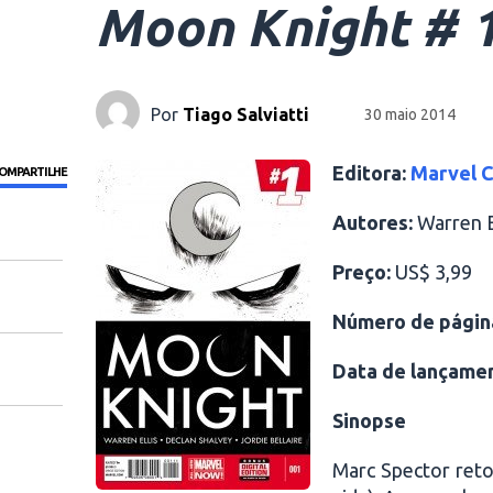
Moon Knight # 
Por
Tiago Salviatti
30 maio 2014
Editora:
Marvel 
OMPARTILHE
Autores:
Warren El
Preço:
US$ 3,99
Número de págin
Data de lançame
Sinopse
Marc Spector ret