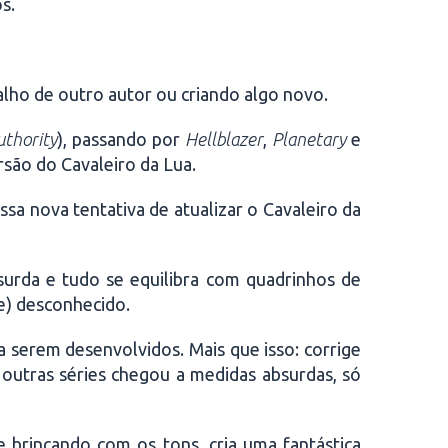
s.
alho de outro autor ou criando algo novo.
uthority
), passando por
Hellblazer
,
Planetary
e
rsão do Cavaleiro da Lua.
ssa nova tentativa de atualizar o Cavaleiro da
bsurda e tudo se equilibra com quadrinhos de
e) desconhecido.
ra serem desenvolvidos. Mais que isso: corrige
 outras séries chegou a medidas absurdas, só
e brincando com os tons, cria uma fantástica