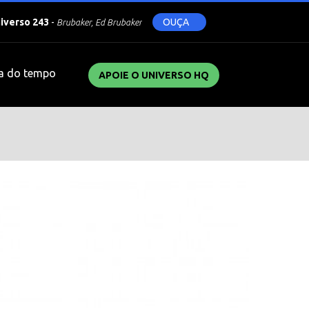
niverso 243
-
OUÇA
Brubaker, Ed Brubaker
a do tempo
APOIE O UNIVERSO HQ