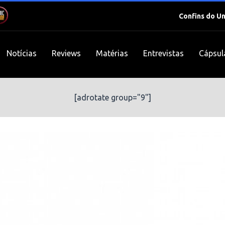
Confins do U
Notícias
Reviews
Matérias
Entrevistas
Cápsul
[adrotate group="9"]