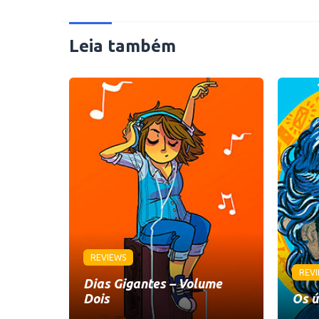
Leia também
REVIEWS
REV
Dias Gigantes – Volume
Dois
Os ú