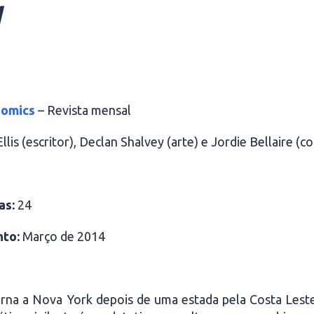
1
Comics
– Revista mensal
lis (escritor), Declan Shalvey (arte) e Jordie Bellaire (co
as:
24
nto:
Março de 2014
orna a Nova York depois de uma estada pela Costa Lest