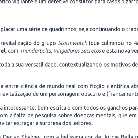
nático vigilante é um detetive consultor para casos bizarro
placar uma série de quadrinhos, seja continuando o trab
a revitalização do grupo
Stormwatch
(que culminou no
A
el
, com
Thunderbolts
,
Vingadores Secretos
e esta nova ve
oda a sua versatilidade, contextualizando os motivos de
a entre ciência de mundo real com ficção científica a
r revitalização de um personagem obscuro e (francament
ama interessante, bem escrita e com todos os ganchos pa
com a falta de pesquisa sobre doenças mentais, que em
itar estragar a surpresa dos leitores.
e Declan Shalvey, com a belíssima cor de Jordie Bellair