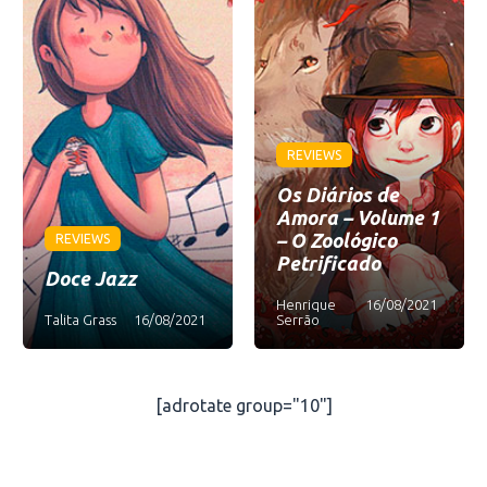
REVIEWS
Os Diários de
Amora – Volume 1
– O Zoológico
REVIEWS
Petrificado
Doce Jazz
Henrique
16/08/2021
Talita Grass
16/08/2021
Serrão
[adrotate group="10"]