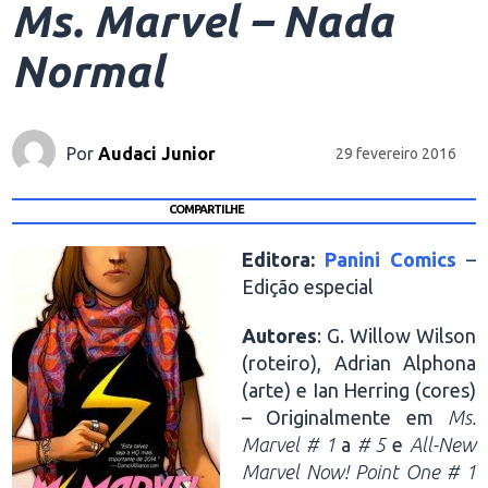
Ms. Marvel – Nada
Normal
Por
Audaci Junior
29 fevereiro 2016
COMPARTILHE
Editora:
Panini Comics
–
Edição especial
Autores
: G. Willow Wilson
(roteiro), Adrian Alphona
(arte) e Ian Herring (cores)
– Originalmente em
Ms.
Marvel # 1
a
# 5
e
All-New
Marvel Now! Point One # 1