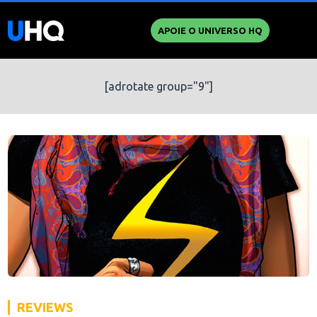
APOIE O UNIVERSO HQ
[adrotate group="9"]
REVIEWS