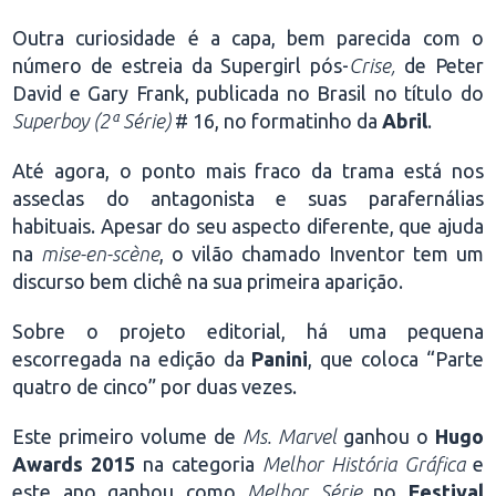
Outra curiosidade é a capa, bem parecida com o
número de estreia da Supergirl pós-
Crise,
de Peter
David e Gary Frank, publicada no Brasil no título do
Superboy
(2ª Série)
# 16, no formatinho da
Abril
.
Até agora, o ponto mais fraco da trama está nos
asseclas do antagonista e suas parafernálias
habituais. Apesar do seu aspecto diferente, que ajuda
na
mise-en-scène
, o vilão chamado Inventor tem um
discurso bem clichê na sua primeira aparição.
Sobre o projeto editorial, há uma pequena
escorregada na edição da
Panini
, que coloca “Parte
quatro de cinco” por duas vezes.
Este primeiro volume de
Ms. Marvel
ganhou o
Hugo
Awards 2015
na categoria
Melhor História Gráfica
e
este ano ganhou como
Melhor Série
no
Festival