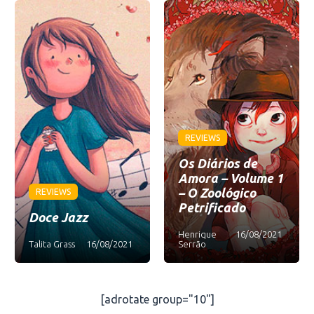
REVIEWS
Os Diários de
Amora – Volume 1
– O Zoológico
REVIEWS
Petrificado
Doce Jazz
Henrique
16/08/2021
Talita Grass
16/08/2021
Serrão
[adrotate group="10"]