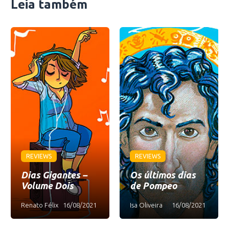
Leia também
REVIEWS
REVIEWS
Dias Gigantes –
Os últimos dias
Volume Dois
de Pompeo
Renato Félix
16/08/2021
Isa Oliveira
16/08/2021