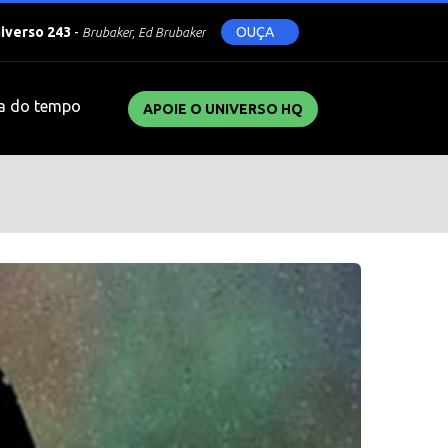
niverso 243
-
OUÇA
Brubaker, Ed Brubaker
a do tempo
APOIE O UNIVERSO HQ