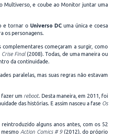
o Multiverso, e coube ao Monitor juntar uma
o e tornar o
Universo DC
uma única e coesa
ara os personagens.
gas complementares começaram a surgir, como
e
Crise Final
(2008). Todas, de uma maneira ou
ntro da continuidade.
ades paralelas, mas suas regras não estavam
, fazer um
reboot
. Desta maneira, em 2011, foi
tinuidade das histórias. E assim nasceu a fase
Os
o reintroduzido alguns anos antes, com os 52
é mesmo
Action Comics # 9
(2012), do próprio