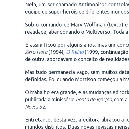
Nela, um ser chamado Antimonitor controlav
equipe de super-heróis de diferentes mundos p
Sob o comando de Marv Wolfman (texto) e G
realidade, abandonando o Multiverso. Toda a 
E assim ficou por alguns anos, mas um conc
Zero Hora
(1994),
O Reino
(1999, continuaçã
de outra, abordavam o conceito de realidades
Mas tudo permanecia vago, sem muitos detal
definidas. Foi quando Morrison começou a t
O trabalho era grande, e as mudanças editor
publicada a minissérie
Ponto de Ignição
, com 
Novos 52
.
Entretanto, desta vez, a editora abraçou a 
mundos distintos. Duas novas revistas mens