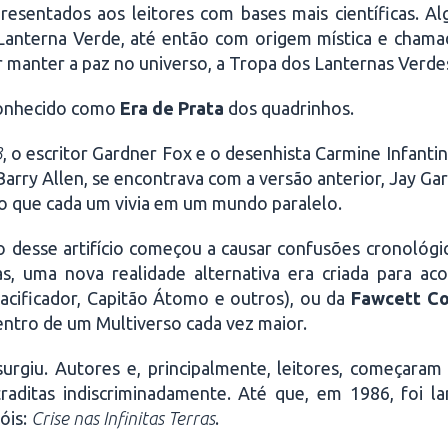
resentados aos leitores com bases mais científicas. A
 o Lanterna Verde, até então com origem mística e chama
manter a paz no universo, a Tropa dos Lanternas Verde
 conhecido como
Era de Prata
dos quadrinhos.
3
, o escritor Gardner Fox e o desenhista Carmine Infanti
Barry Allen, se encontrava com a versão anterior, Jay Garr
do que cada um vivia em um mundo paralelo.
 desse artifício começou a causar confusões cronológic
as, uma nova realidade alternativa era criada para a
acificador, Capitão Átomo e outros), ou da
Fawcett C
ntro de um Multiverso cada vez maior.
surgiu. Autores e, principalmente, leitores, começaram
raditas indiscriminadamente. Até que, em 1986, foi l
óis:
Crise nas Infinitas Terras
.