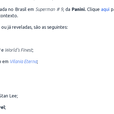
cada no Brasil em
Superman # 9
, da
Panini.
Clique
aqui
p
contexto.
ou já reveladas, são as seguintes:
2
e
World’s Finest
;
to em
Vilania Eterna
;
Stan Lee;
el
;