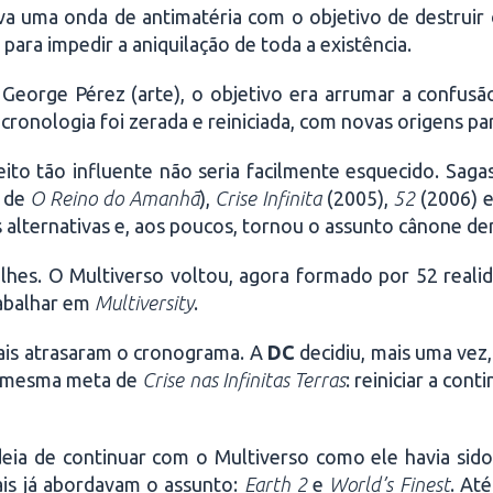
a uma onda de antimatéria com o objetivo de destruir 
ara impedir a aniquilação de toda a existência.
eorge Pérez (arte), o objetivo era arrumar a confusã
cronologia foi zerada e reiniciada, com novas origens p
eito tão influente não seria facilmente esquecido. Sa
o de
O Reino do Amanhã
),
Crise Infinita
(2005),
52
(2006) 
 alternativas e, aos poucos, tornou o assunto cânone de
hes. O Multiverso voltou, agora formado por 52 realid
rabalhar em
Multiversity
.
iais atrasaram o cronograma. A
DC
decidiu, mais uma vez
a mesma meta de
Crise nas Infinitas Terras
: reiniciar a con
ideia de continuar com o Multiverso como ele havia sid
ais já abordavam o assunto:
Earth 2
e
World’s Finest
. At