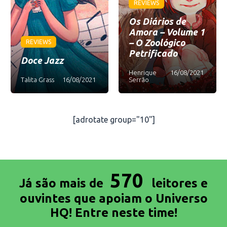
REVIEWS
Os Diários de
Amora – Volume 1
– O Zoológico
REVIEWS
Petrificado
Doce Jazz
Henrique
16/08/2021
Talita Grass
16/08/2021
Serrão
[adrotate group="10"]
570
Já são mais de
leitores e
ouvintes que apoiam o Universo
HQ! Entre neste time!