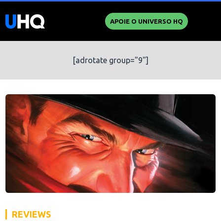
APOIE O UNIVERSO HQ
[adrotate group="9"]
REVIEWS