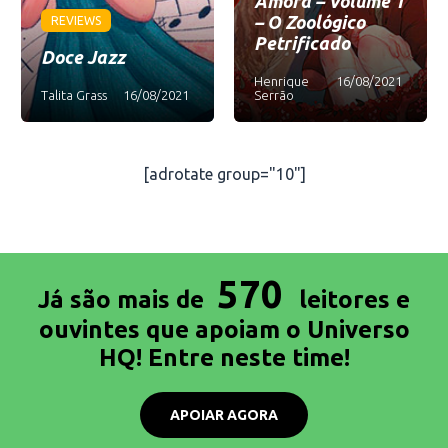
Amora – Volume 1
– O Zoológico
REVIEWS
Petrificado
Doce Jazz
Henrique
16/08/2021
Talita Grass
16/08/2021
Serrão
[adrotate group="10"]
570
Já são mais de
leitores e
ouvintes que apoiam o Universo
HQ! Entre neste time!
APOIAR AGORA