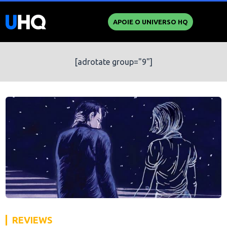
APOIE O UNIVERSO HQ
[adrotate group="9"]
REVIEWS