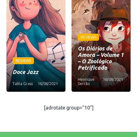
REVIEWS
Os Diários de
Amora – Volume 1
– O Zoológico
REVIEWS
Petrificado
Doce Jazz
Henrique
16/08/2021
Talita Grass
16/08/2021
Serrão
[adrotate group="10"]