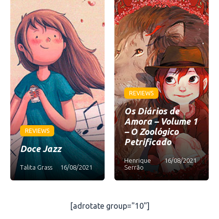
REVIEWS
Os Diários de
Amora – Volume 1
– O Zoológico
REVIEWS
Petrificado
Doce Jazz
Henrique
16/08/2021
Talita Grass
16/08/2021
Serrão
[adrotate group="10"]