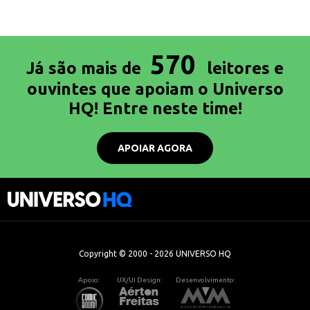
570
Já são mais de
leitores e
ouvintes que apoiam o Universo
HQ! Entre neste time!
APOIAR AGORA
Copyright © 2000 - 2026 UNIVERSO HQ
Apoio:
UX/UI Design:
Desenvolvimento: