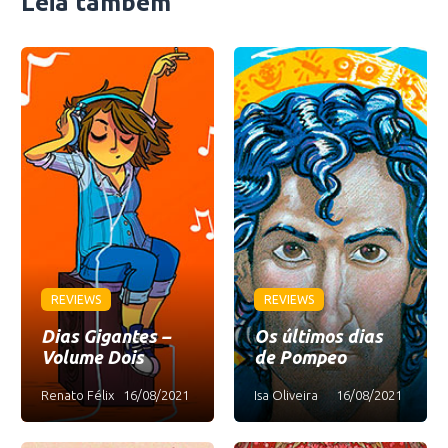
Leia também
REVIEWS
REVIEWS
Dias Gigantes –
Os últimos dias
Volume Dois
de Pompeo
Renato Félix
16/08/2021
Isa Oliveira
16/08/2021