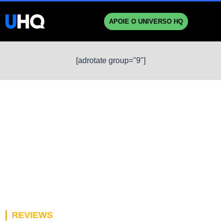
APOIE O UNIVERSO HQ
[adrotate group="9"]
REVIEWS