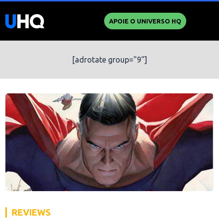
APOIE O UNIVERSO HQ
[adrotate group="9"]
REVIEWS