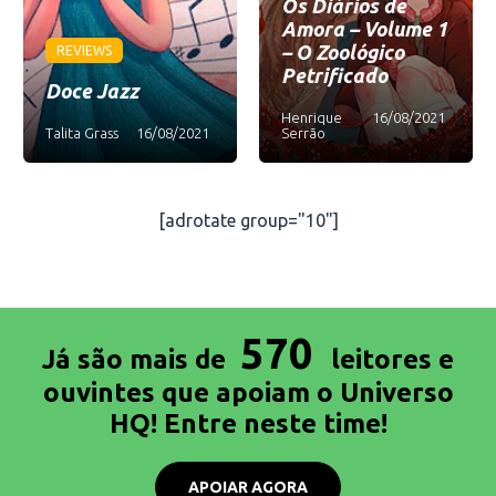
Os Diários de
Amora – Volume 1
– O Zoológico
REVIEWS
Petrificado
Doce Jazz
Henrique
16/08/2021
Talita Grass
16/08/2021
Serrão
[adrotate group="10"]
570
Já são mais de
leitores e
ouvintes que apoiam o Universo
HQ! Entre neste time!
APOIAR AGORA