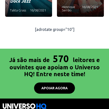
Doce Jazz
Henrique
16/08/2021
Talita Grass
16/08/2021
Serrão
[adrotate group="10"]
570
Já são mais de
leitores e
ouvintes que apoiam o Universo
HQ! Entre neste time!
APOIAR AGORA