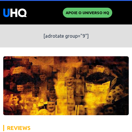
APOIE O UNIVERSO HQ
[adrotate group="9"]
REVIEWS