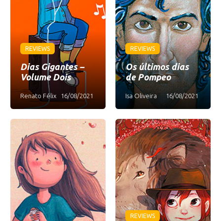
REVIEWS
REVIEWS
Dias Gigantes –
Os últimos dias
Volume Dois
de Pompeo
Renato Félix
16/08/2021
Isa Oliveira
16/08/2021
REVIEWS