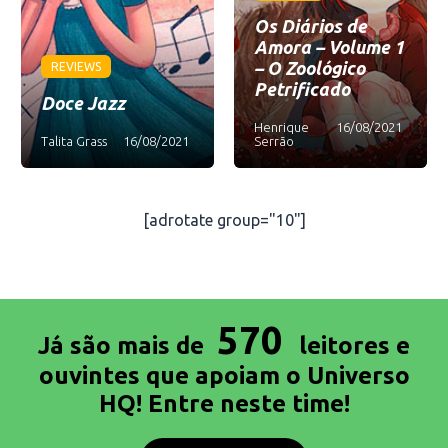
Os Diários de
Amora – Volume 1
– O Zoológico
REVIEWS
Petrificado
Doce Jazz
Henrique
16/08/2021
Talita Grass
16/08/2021
Serrão
[adrotate group="10"]
570
Já são mais de
leitores e
ouvintes que apoiam o Universo
HQ! Entre neste time!