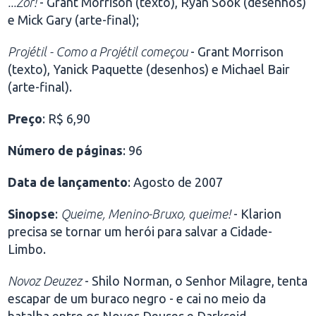
...Zor!
- Grant Morrison (texto), Ryan Sook (desenhos)
e Mick Gary (arte-final);
Projétil - Como a Projétil começou
- Grant Morrison
(texto), Yanick Paquette (desenhos) e Michael Bair
(arte-final).
Preço
: R$ 6,90
Número de páginas
: 96
Data de lançamento
: Agosto de 2007
Sinopse
:
Queime, Menino-Bruxo, queime!
- Klarion
precisa se tornar um herói para salvar a Cidade-
Limbo.
Novoz Deuzez
- Shilo Norman, o Senhor Milagre, tenta
escapar de um buraco negro - e cai no meio da