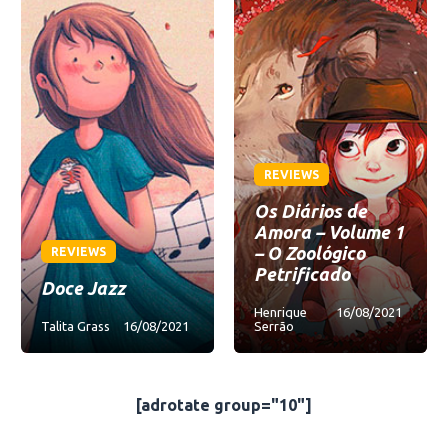
REVIEWS
Os Diários de
Amora – Volume 1
– O Zoológico
REVIEWS
Petrificado
Doce Jazz
Henrique
16/08/2021
Talita Grass
16/08/2021
Serrão
[adrotate group="10"]