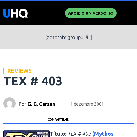
APOIE O UNIVERSO HQ
[adrotate group="9"]
REVIEWS
TEX # 403
Por
G. G. Carsan
1 dezembro 2001
COMPARTILHE
Título
:
TEX # 403
(
Mythos