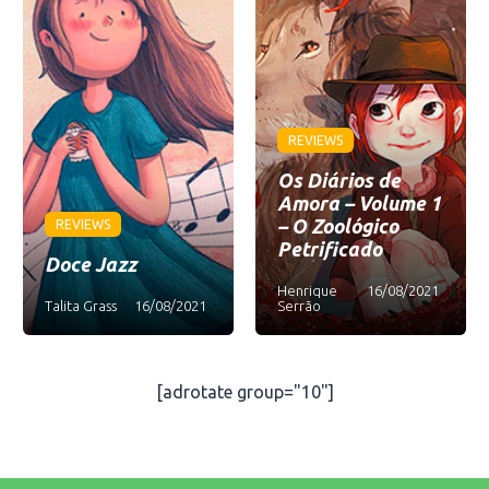
REVIEWS
Os Diários de
Amora – Volume 1
– O Zoológico
REVIEWS
Petrificado
Doce Jazz
Henrique
16/08/2021
Talita Grass
16/08/2021
Serrão
[adrotate group="10"]