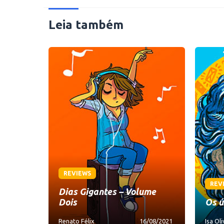
Leia também
REVIEWS
REV
Dias Gigantes – Volume
Dois
Os ú
Renato Félix
16/08/2021
Isa Oli