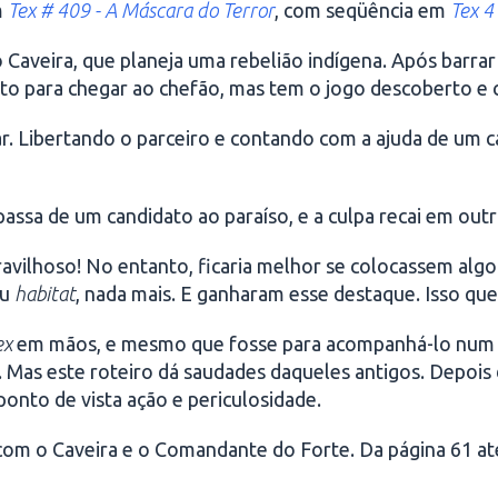
m
Tex # 409 - A Máscara do Terror
, com seqüência em
Tex 4
Caveira, que planeja uma rebelião indígena. Após barrar 
to para chegar ao chefão, mas tem o jogo descoberto e
ar. Libertando o parceiro e contando com a ajuda de um 
assa de um candidato ao paraíso, e a culpa recai em outr
avilhoso! No entanto, ficaria melhor se colocassem algo
eu
habitat
, nada mais. E ganharam esse destaque. Isso que
ex
em mãos, e mesmo que fosse para acompanhá-lo num p
. Mas este roteiro dá saudades daqueles antigos. Depois 
onto de vista ação e periculosidade.
om o Caveira e o Comandante do Forte. Da página 61 até 