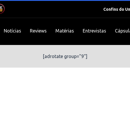
Confins do U
Notícias
Reviews
Matérias
Entrevistas
Cápsul
[adrotate group="9"]