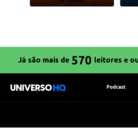
570
Já são mais de
leitores e o
Podcast