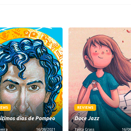
IEWS
REVIEWS
ltimos dias de Pompeo
Doce Jazz
veira
16/08/2021
Talita Grass
16/0