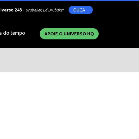
niverso 243
-
OUÇA
Brubaker, Ed Brubaker
a do tempo
APOIE O UNIVERSO HQ