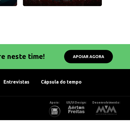
re neste time!
APOIAR AGORA
Entrevistas
Cápsula do tempo
Apoio:
UX/UI Design:
Desenvolvimento: