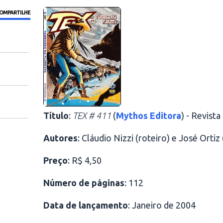
OMPARTILHE
Título
:
TEX # 411
(
Mythos Editora
) - Revist
Autores
: Cláudio Nizzi (roteiro) e José Ortiz
Preço
: R$ 4,50
Número de páginas
: 112
Data de lançamento
: Janeiro de 2004