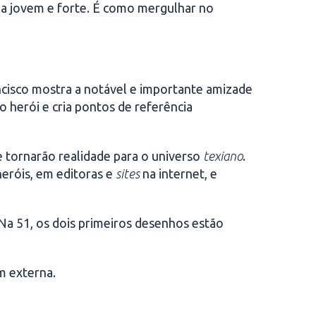
nda jovem e forte. É como mergulhar no
ncisco mostra a notável e importante amizade
 herói e cria pontos de referência
e tornarão realidade para o universo
texiano
.
heróis, em editoras e
sites
na internet, e
 Na 51, os dois primeiros desenhos estão
m externa.