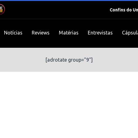
Confins do U
Notícias
Reviews
Matérias
Entrevistas
Cápsul
[adrotate group="9"]