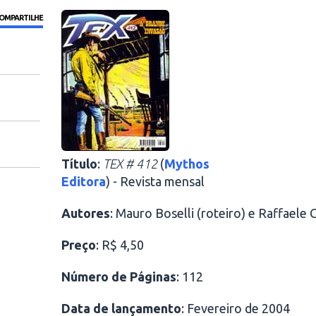
OMPARTILHE
Título
:
TEX # 412
(
Mythos
Editora
) - Revista mensal
Autores
: Mauro Boselli (roteiro) e Raffaele 
Preço
: R$ 4,50
Número de Páginas
: 112
Data de lançamento
: Fevereiro de 2004