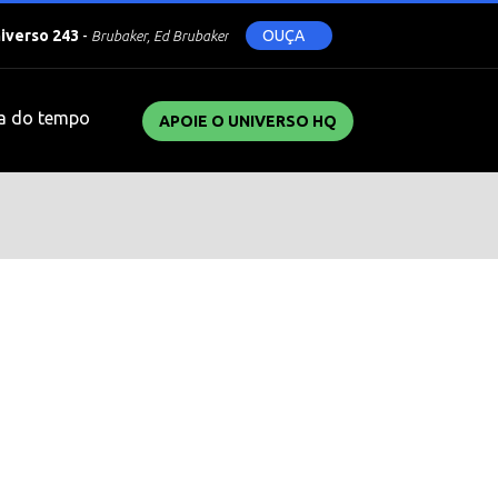
niverso 243
-
OUÇA
Brubaker, Ed Brubaker
a do tempo
APOIE O UNIVERSO HQ