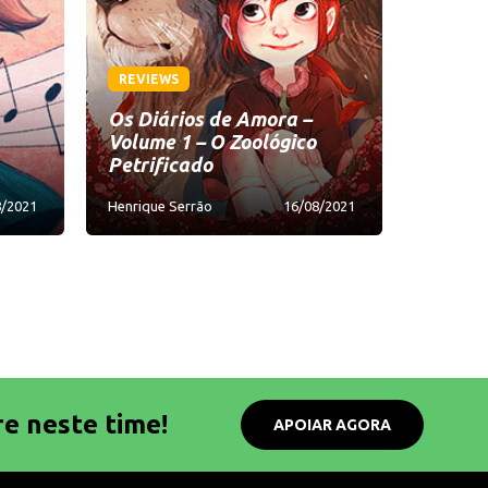
REVIEWS
Os Diários de Amora –
Volume 1 – O Zoológico
Petrificado
8/2021
Henrique Serrão
16/08/2021
re neste time!
APOIAR AGORA