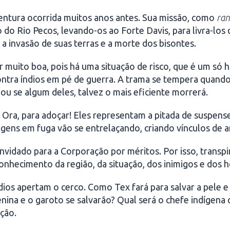
entura ocorrida muitos anos antes. Sua missão, como
ran
o do Rio Pecos, levando-os ao Forte Davis, para livra-l
a invasão de suas terras e a morte dos bisontes.
ser muito boa, pois há uma situação de risco, que é um 
tra índios em pé de guerra. A trama se tempera quando 
 ou se algum deles, talvez o mais eficiente morrerá.
? Ora, para adoçar! Eles representam a pitada de suspen
gens em fuga vão se entrelaçando, criando vínculos de a
vidado para a Corporação por méritos. Por isso, transpira
nhecimento da região, da situação, dos inimigos e dos 
 índios apertam o cerco. Como Tex fará para salvar a pele 
ina e o garoto se salvarão? Qual será o chefe indígena 
ção.