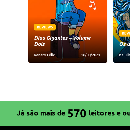
REVIEWS
REV
Dias Gigantes – Volume
Dois
Os ú
Renato Félix
16/08/2021
Isa Oli
570
Já são mais de
leitores e o