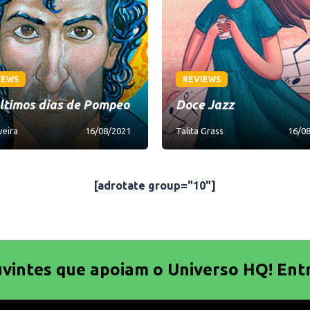
IEWS
REVIEWS
ltimos dias de Pompeo
Doce Jazz
veira
16/08/2021
Talita Grass
16/0
[adrotate group="10"]
uvintes que apoiam o Universo HQ! Ent