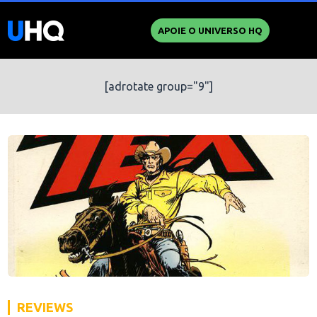
APOIE O UNIVERSO HQ
[adrotate group="9"]
REVIEWS