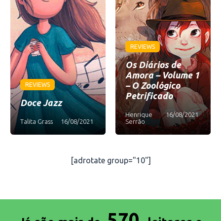
REVIEWS
Os Diários de
Amora – Volume 1
– O Zoológico
REVIEWS
Petrificado
Doce Jazz
Henrique
16/08/2021
Talita Grass
16/08/2021
Serrão
[adrotate group="10"]
570