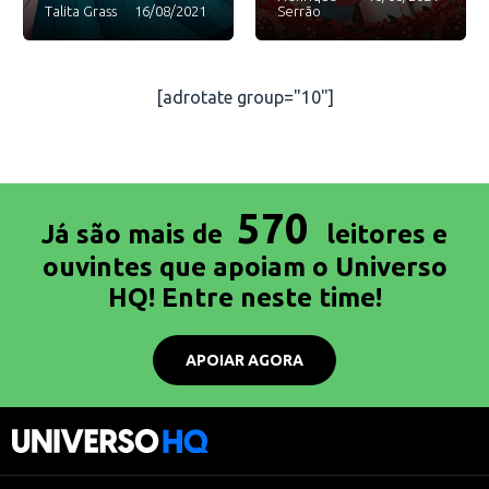
Talita Grass
16/08/2021
Serrão
[adrotate group="10"]
570
Já são mais de
leitores e
ouvintes que apoiam o Universo
HQ! Entre neste time!
APOIAR AGORA