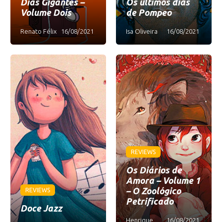
Dias Gigantes –
Os últimos dias
Volume Dois
de Pompeo
Renato Félix
16/08/2021
Isa Oliveira
16/08/2021
REVIEWS
Os Diários de
Amora – Volume 1
– O Zoológico
REVIEWS
Petrificado
Doce Jazz
Henrique
16/08/2021