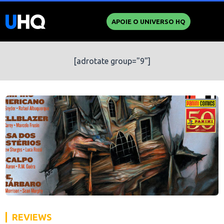
APOIE O UNIVERSO HQ
[adrotate group="9"]
REVIEWS