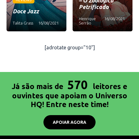
– O Zoológico
Petrificado
Doce Jazz
Henrique
16/08/2021
Talita Grass
16/08/2021
Serrão
[adrotate group="10"]
570
Já são mais de
leitores e
ouvintes que apoiam o Universo
HQ! Entre neste time!
APOIAR AGORA