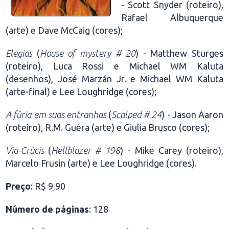
- Scott Snyder (roteiro),
Rafael Albuquerque
(arte) e Dave McCaig (cores);
Elegias
(
House of mystery # 20
) - Matthew Sturges
(roteiro), Luca Rossi e Michael WM Kaluta
(desenhos), José Marzán Jr. e Michael WM Kaluta
(arte-final) e Lee Loughridge (cores);
A fúria em suas entranhas
(
Scalped # 24
) - Jason Aaron
(roteiro), R.M. Guéra (arte) e Giulia Brusco (cores);
Via-Crúcis
(
Hellblazer # 198
) - Mike Carey (roteiro),
Marcelo Frusin (arte) e Lee Loughridge (cores).
Preço
: R$ 9,90
Número de páginas
: 128