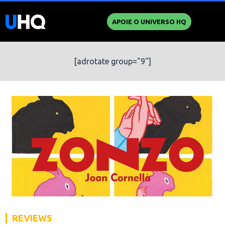
APOIE O UNIVERSO HQ
[adrotate group="9"]
REVIEWS