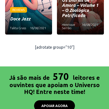
Os Diários de
Amora – Volume 1
– O Zoológico
REVIEWS
Petrificado
Doce Jazz
Henrique
16/08/2021
Talita Grass
16/08/2021
Serrão
[adrotate group="10"]
570
Já são mais de
leitores e
ouvintes que apoiam o Universo
HQ! Entre neste time!
APOIAR AGORA