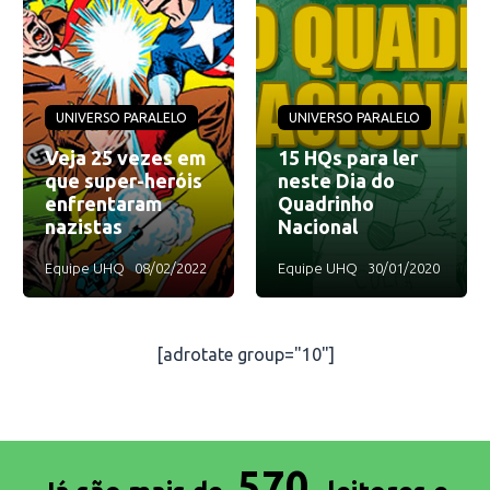
UNIVERSO PARALELO
UNIVERSO PARALELO
Veja 25 vezes em
15 HQs para ler
que super-heróis
neste Dia do
enfrentaram
Quadrinho
nazistas
Nacional
Equipe UHQ
08/02/2022
Equipe UHQ
30/01/2020
[adrotate group="10"]
570