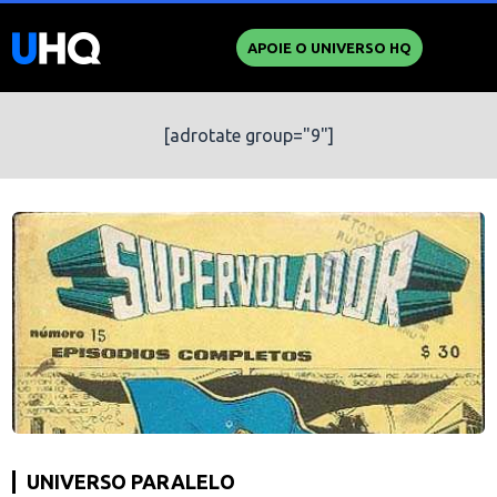
APOIE O UNIVERSO HQ
[adrotate group="9"]
UNIVERSO PARALELO