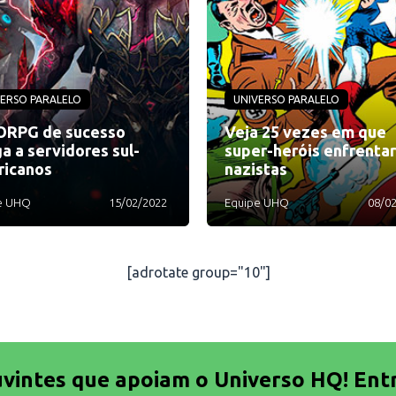
ERSO PARALELO
UNIVERSO PARALELO
RPG de sucesso
Veja 25 vezes em que
a a servidores sul-
super-heróis enfrenta
ricanos
nazistas
e UHQ
15/02/2022
Equipe UHQ
08/0
[adrotate group="10"]
uvintes que apoiam o Universo HQ! Ent