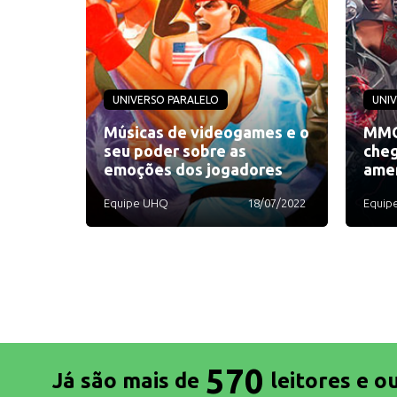
UNIVERSO PARALELO
UNIV
Músicas de videogames e o
MMO
seu poder sobre as
cheg
emoções dos jogadores
ame
Equipe UHQ
18/07/2022
Equip
570
Já são mais de
leitores e o