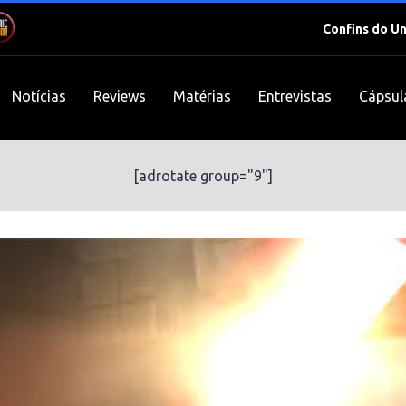
Confins do U
Notícias
Reviews
Matérias
Entrevistas
Cápsul
[adrotate group="9"]