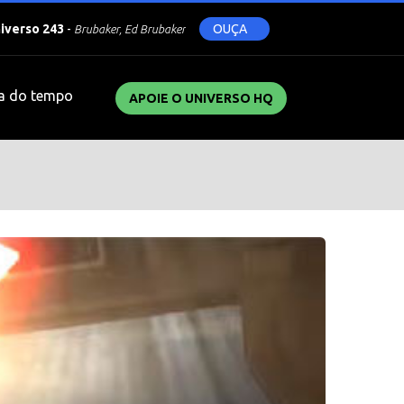
niverso 243
-
OUÇA
Brubaker, Ed Brubaker
a do tempo
APOIE O UNIVERSO HQ