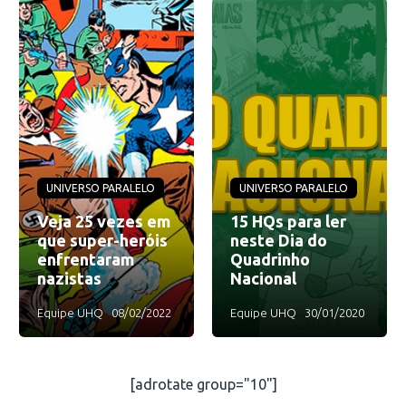
UNIVERSO PARALELO
UNIVERSO PARALELO
Veja 25 vezes em
15 HQs para ler
que super-heróis
neste Dia do
enfrentaram
Quadrinho
nazistas
Nacional
Equipe UHQ
08/02/2022
Equipe UHQ
30/01/2020
[adrotate group="10"]