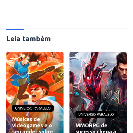
Leia também
UNIVERSO PARALELO
UNIVERSO PARALELO
Músicas de
videogames e o
MMORPG de
seu poder sobre
sucesso chega a