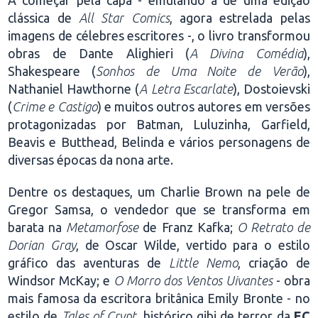
A começar pela capa - emulando a de uma edição
clássica de
All Star Comics
, agora estrelada pelas
imagens de célebres escritores -, o livro transformou
obras de Dante Alighieri (
A Divina Comédia
),
Shakespeare (
Sonhos de Uma Noite de Verão
),
Nathaniel Hawthorne (
A Letra Escarlate
), Dostoievski
(
Crime e Castigo
) e muitos outros autores em versões
protagonizadas por Batman, Luluzinha, Garfield,
Beavis e Butthead, Belinda e vários personagens de
diversas épocas da nona arte.
Dentre os destaques, um Charlie Brown na pele de
Gregor Samsa, o vendedor que se transforma em
barata na
Metamorfose
de Franz Kafka;
O Retrato de
Dorian Gray
, de Oscar Wilde, vertido para o estilo
gráfico das aventuras de
Little Nemo
, criação de
Windsor McKay; e
O Morro dos Ventos Uivantes
- obra
mais famosa da escritora britânica Emily Bronte - no
estilo de
Tales of Crypt
, histórico gibi de terror da
EC