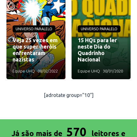
UNIVERSO PARALELO
UNIVERSO PARALELO
Veja 25 vezes em
15 HQs para ler
que super-heróis
neste Dia do
enfrentaram
Quadrinho
nazistas
Nacional
Equipe UHQ
08/02/2022
Equipe UHQ
30/01/2020
[adrotate group="10"]
570
Já são mais de
leitores e