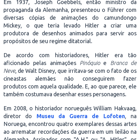
Em 1937, Joseph Goebbels, então ministro da
propaganda da Alemanha, presenteou o Führer com
diversas cópias de animações do camundongo
Mickey, o que teria levado Hitler a criar uma
produtora de desenhos animados para servir aos
propósitos de seu regime ditatorial.
De acordo com historiadores, Hitler era tão
aficionado pelas animações
Pinóquio
e
Branca de
Neve
, de Walt Disney, que irritava-se com o fato de os
cineastas alemães não conseguirem fazer
produtos com aquela qualidade. E, ao que parece, ele
também costumava desenhar esses personagens.
Em 2008, o historiador norueguês William Hakvaag,
diretor do
Museu da Guerra de Lofoten
, na
Noruega, encontrou quatro exemplares dessas artes
ao arrematar recordações da guerra em um leilão na
Alemanha. Assinados com "A.H." ou "A. Hitler", os