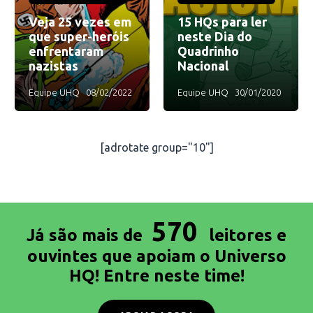
Veja 25 vezes em
15 HQs para ler
que super-heróis
neste Dia do
enfrentaram
Quadrinho
nazistas
Nacional
Equipe UHQ
08/02/2022
Equipe UHQ
30/01/2020
[adrotate group="10"]
570
Já são mais de
leitores e
ouvintes que apoiam o Universo
HQ! Entre neste time!