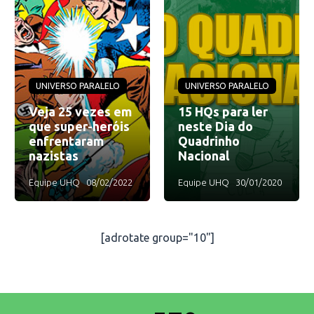
UNIVERSO PARALELO
UNIVERSO PARALELO
Veja 25 vezes em
15 HQs para ler
que super-heróis
neste Dia do
enfrentaram
Quadrinho
nazistas
Nacional
Equipe UHQ
08/02/2022
Equipe UHQ
30/01/2020
[adrotate group="10"]