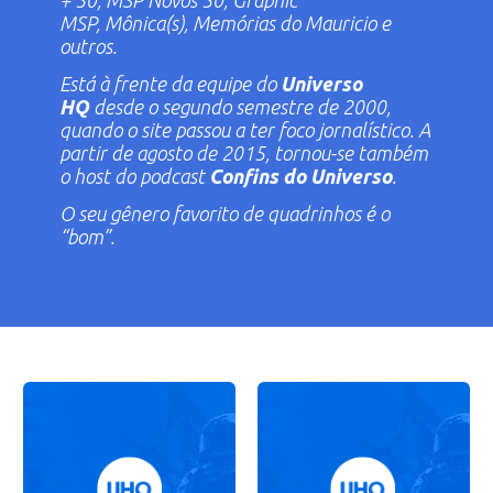
+ 50
,
MSP Novos 50
,
Graphic
MSP
,
Mônica(s)
,
Memórias do Mauricio
e
outros.
Está à frente da equipe do
Universo
HQ
desde o segundo semestre de 2000,
quando o site passou a ter foco jornalístico. A
partir de agosto de 2015, tornou-se também
o
host
do podcast
Confins do Universo
.
O seu gênero favorito de quadrinhos é o
“bom”.