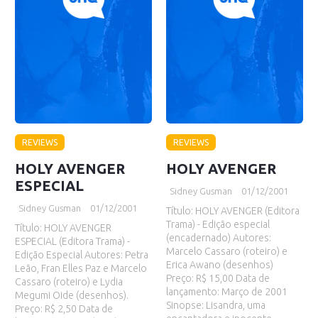
REVIEWS
REVIEWS
HOLY AVENGER
HOLY AVENGER
ESPECIAL
Sidney Gusman
01/12/2001
Sidney Gusman
01/12/2001
Título: HOLY AVENGER (Editora
Trama) - Edição especial
Título: HOLY AVENGER
(encadernado) Autores:
ESPECIAL (Editora Trama) -
Marcelo Cassaro (roteiro) e
Edição Especial Autores: Petra
Erica Awano (desenhos)
Leão, Fran Elles Paz e Marcelo
Preço: R$ 15,00 Data de
Cassaro (roteiro) e Lydia
lançamento: Março de 2001
Megumi Oide (desenhos).
Sinopse: Lisandra, uma
Preço: R$ 2,50 Data de