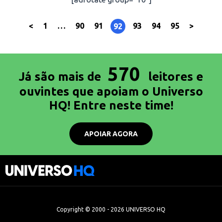
<
1
…
90
91
93
94
95
>
92
570
Já são mais de
leitores e
ouvintes que apoiam o Universo
HQ! Entre neste time!
APOIAR AGORA
Copyright © 2000 - 2026 UNIVERSO HQ