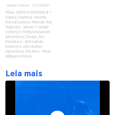
Sidney Gusman
01/12/2001
Título: VERTIGO INVERNO # 1
(Opera Graphica) - Revista
mensal Autores: Mansão dos
Segredos - Steven T. Seagle
(roteiro) e Teddy Kristiansen
(desenhos); Desejo, dos
Perpétuos - Neil Gaiman
(roteiro) e John Bolton
(desenhos); The Minx - Peter
Milligan (roteiro)…
Leia mais