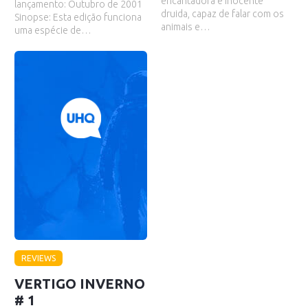
encantadora e inocente
lançamento: Outubro de 2001
druida, capaz de falar com os
Sinopse: Esta edição funciona
animais e…
uma espécie de…
REVIEWS
VERTIGO INVERNO
# 1