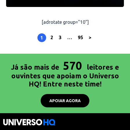
[adrotate group="10"]
2
3
…
95
>
1
570
Já são mais de
leitores e
ouvintes que apoiam o Universo
HQ! Entre neste time!
APOIAR AGORA