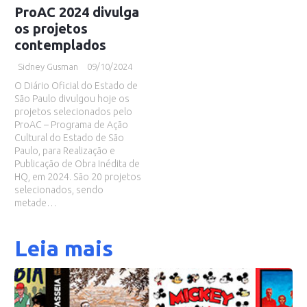
ProAC 2024 divulga
os projetos
contemplados
Sidney Gusman
09/10/2024
O Diário Oficial do Estado de
São Paulo divulgou hoje os
projetos selecionados pelo
ProAC – Programa de Ação
Cultural do Estado de São
Paulo, para Realização e
Publicação de Obra Inédita de
HQ, em 2024. São 20 projetos
selecionados, sendo
metade…
Leia mais