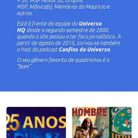
+ 50
,
MSP Novos 50
,
Graphic
MSP
,
Mônica(s)
,
Memórias do Mauricio
e
outros.
Está à frente da equipe do
Universo
HQ
desde o segundo semestre de 2000,
quando o site passou a ter foco jornalístico. A
partir de agosto de 2015, tornou-se também
o
host
do podcast
Confins do Universo
.
O seu gênero favorito de quadrinhos é o
“bom”.