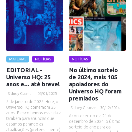
MATÉRIAS
NOTÍCIAS
NOTÍCIAS
EDITORIAL -
No último sorteio
Universo HQ: 25
de 2024, mais 105
anos e... até breve!
apoiadores do
Universo HQ foram
Sidney Gusman
05/01/2025
premiados
5 de janeiro de 2025. Hoje, o
Universo HQ comemora 25
Sidney Gusman
30/12/2024
anos. E escolhemos essa data
Aconteceu no dia 21 de
também para anunciar que
dezembro de 2024, o último
estamos parando as
sorteio do ano para os
atualizações (pretensamente)