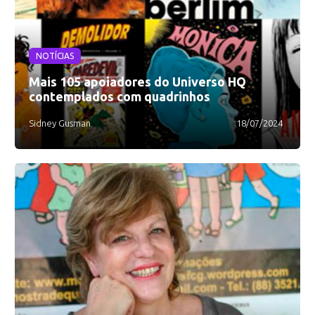
NOTÍCIAS
Mais 105 apoiadores do Universo HQ
contemplados com quadrinhos
Sidney Gusman
18/07/2024