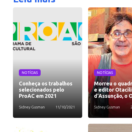
NOTÍCIAS
NOTÍCIAS
Conheça os trabalhos
Morreu o quadr
selecionados pelo
e editor Otacíl
ProAC em 2021
d'Assunção, o 
Sidney Gusman
11/10/2021
Sidney Gusman