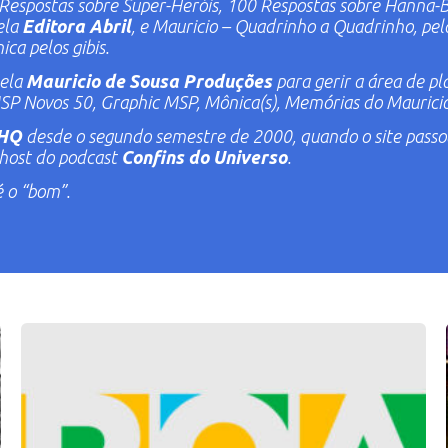
Respostas sobre Super-Heróis
,
100 Respostas sobre Hanna-
ela
Editora Abril
, e
Mauricio – Quadrinho a Quadrinho
, pe
ica
pelos gibis.
pela
Mauricio de Sousa Produções
para gerir a área de pl
SP Novos 50
,
Graphic MSP
,
Mônica(s)
,
Memórias do Maurici
 HQ
desde o segundo semestre de 2000, quando o site passou a
host
do podcast
Confins do Universo
.
é o “bom”.