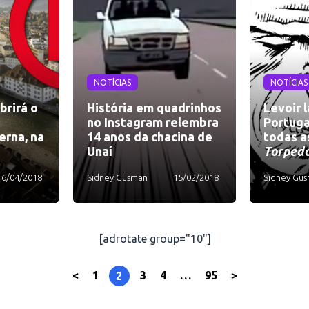
NOTÍCIAS
NOTÍCIAS
brirá o
História em quadrinhos
Levoir 
no Instagram relembra
Portuga
erna, na
14 anos da chacina de
todas a
Unaí
Torped
16/04/2018
Sidney Gusman
15/02/2018
Sidney Gu
[adrotate group="10"]
<
1
3
4
…
95
>
2