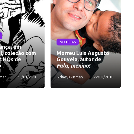
NOTÍCIAS
lança, em
l, coleção com
Morreu Luis Augusto
s HQs de
Gouveia, autor de
o
Fala, menino!
sman
31/01/2018
Sidney Gusman
22/01/2018