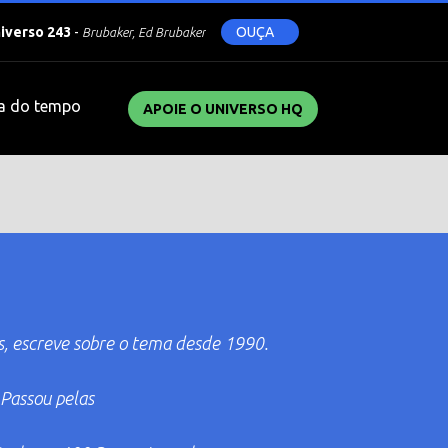
niverso 243
-
OUÇA
Brubaker, Ed Brubaker
a do tempo
APOIE O UNIVERSO HQ
s, escreve sobre o tema desde 1990.
 Passou pelas