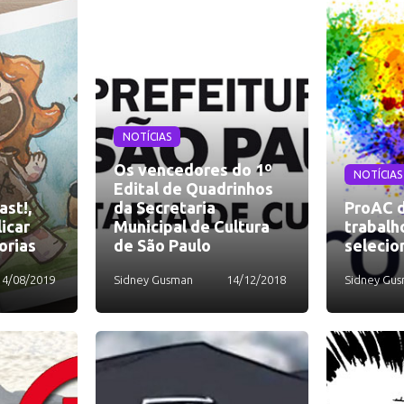
NOTÍCIAS
Os vencedores do 1º
NOTÍCIAS
Edital de Quadrinhos
ast!,
da Secretaria
ProAC d
icar
Municipal de Cultura
trabalh
orias
de São Paulo
selecio
14/08/2019
Sidney Gusman
14/12/2018
Sidney Gu