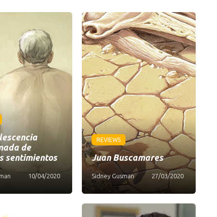
lescencia
REVIEWS
mada de
s sentimientos
Juan Buscamares
sman
10/04/2020
Sidney Gusman
27/03/2020