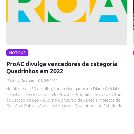
NOTÍCIAS
ProAC divulga vencedores da categoria
Quadrinhos em 2022
Sidney Gusman
03/08/2022
No último dia 30 de julho, foram divulgados no Diário Oficial os
projetos selecionados pelo ProAC – Programa de Ação Cultural
do Estado de São Paulo, no Concurso de Apoio a Projetos de
Criação e Publicação de Histórias em Quadrinhos no Estado de…