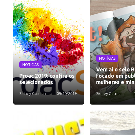
NOTÍCIAS
NOTÍCIAS
Vem aí o selo B
Proac 2019: confira os
focado em publ
selecionados
mulheres e min
Sidney Gusman
09/10/2019
Sidney Gusman