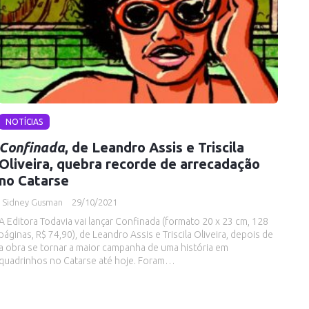
NOTÍCIAS
Confinada
, de Leandro Assis e Triscila
Oliveira, quebra recorde de arrecadação
no Catarse
Sidney Gusman
29/10/2021
A Editora Todavia vai lançar Confinada (formato 20 x 23 cm, 128
páginas, R$ 74,90), de Leandro Assis e Triscila Oliveira, depois de
a obra se tornar a maior campanha de uma história em
quadrinhos no Catarse até hoje. Foram…