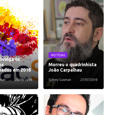
NOTÍCIAS
ivulga os
os
Morreu o quadrinhista
nados em 2018
João Carpalhau
sman
20/08/2018
Sidney Gusman
27/07/2018