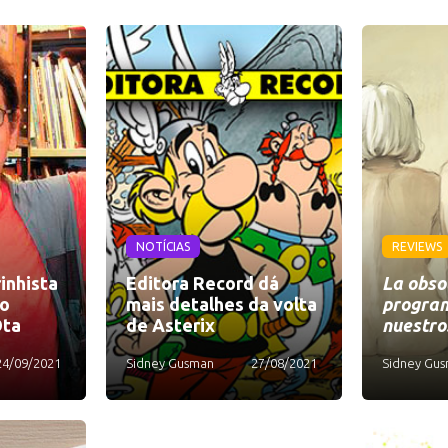
NOTÍCIAS
REVIEWS
inhista
Editora Record dá
La obso
io
mais detalhes da volta
progra
Ota
de Asterix
nuestro
24/09/2021
Sidney Gusman
27/08/2021
Sidney Gu