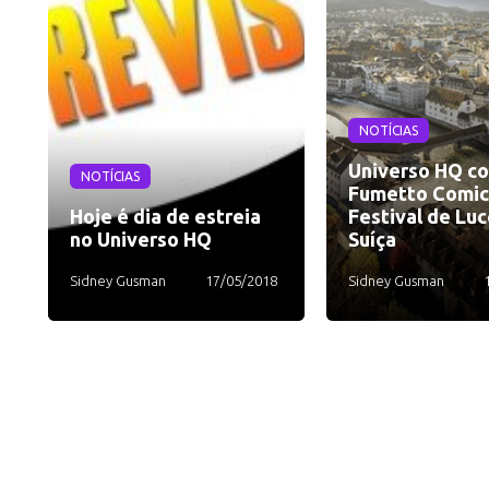
NOTÍCIAS
Universo HQ co
NOTÍCIAS
Fumetto Comic
Hoje é dia de estreia
Festival de Luc
no Universo HQ
Suíça
Sidney Gusman
17/05/2018
Sidney Gusman