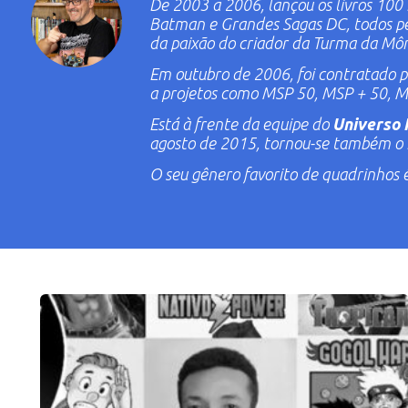
De 2003 a 2006, lançou os livros
100 
Batman
e
Grandes Sagas DC
, todos p
da paixão do criador da
Turma da Môn
Em outubro de 2006, foi contratado 
a projetos como
MSP 50
,
MSP + 50
,
M
Está à frente da equipe do
Universo
agosto de 2015, tornou-se também o
O seu gênero favorito de quadrinhos 