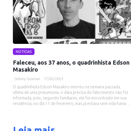
NOTÍCIAS
Faleceu, aos 37 anos, o quadrinhista Edson
Masakiro
Sidney Gusman
17/02/2023
O quadrinhista Edson Masakiro morreu na semana passada,
vítima de uma pneumonia. A data precisa do falecimento não foi
informada, pois, segundo familiares, ele foi encontrado em sua
residência, no dia 11 de fevereiro, mas já estava sem vida havia…
Leia mais