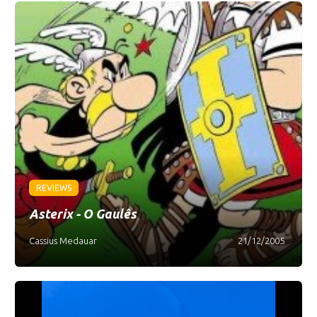
REVIEWS
Asterix - O Gaulês
Cassius Medauar
21/12/2005