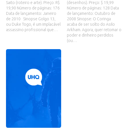
Saito (roteiro e arte). Preço: R$
(desenhos). Preço: $ 19,99
19,90 Número de páginas: 176
Número de páginas: 128 Data
Data de lançamento: Janeiro
de lançamento: Outubro de
de 2010 Sinopse Golgo 13,
2008 Sinopse: O Coringa
ou Duke Togo, é um implacável
acaba de ser solto do Asilo
assassino profissional que…
Arkham. Agora, quer retomar o
poder e dinheiro perdidos
(ou…