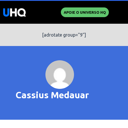
APOIE O UNIVERSO HQ
[adrotate group="9"]
Cassius Medauar