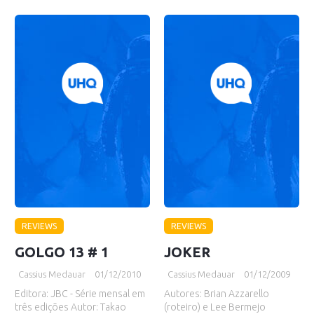
REVIEWS
REVIEWS
GOLGO 13 # 1
JOKER
Cassius Medauar
01/12/2010
Cassius Medauar
01/12/2009
Editora: JBC - Série mensal em
Autores: Brian Azzarello
três edições Autor: Takao
(roteiro) e Lee Bermejo