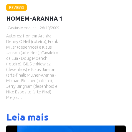
REVIEWS
HOMEM-ARANHA 1
Cassius Medauar
26/10/2009
Autores: Homem-Aranha -
Denny O'Neil (roteiro), Frank
Miller (desenhos) e Klaus
Janson (arte-final); Cavaleiro
da Lua - Doug Moench
(roteiro), Bill Sienkiewicz
(desenhos) e Klaus Janson
(arte-final); Mulher-Aranha -
Michael Fleisher (roteiro),
Jerry Bingham (desenhos) e
Nike Esposito (arte-final)
Preço:…
Leia mais