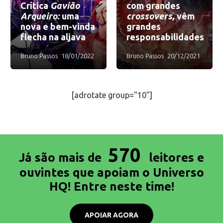
Crítica
Gavião
com grandes
Arqueiro:
uma
crossovers,
vêm
nova e bem-vinda
grandes
flecha na aljava
responsabilidades
Bruno Passos
18/01/2022
Bruno Passos
20/12/2021
[adrotate group="10"]
570
Já são mais de
leitores e
ouvintes que apoiam o Universo
HQ! Entre neste time!
APOIAR AGORA