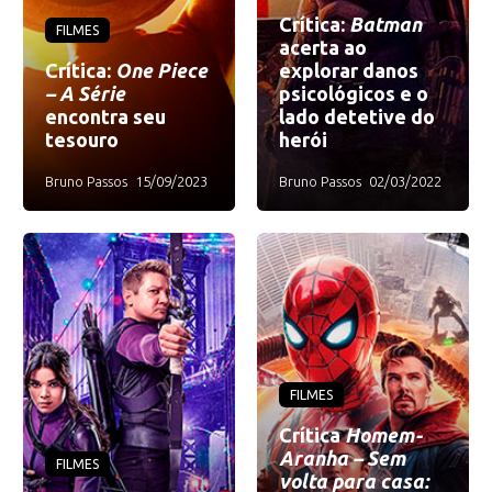
Crítica:
Batman
FILMES
acerta ao
Crítica:
One Piece
explorar danos
– A Série
psicológicos e o
encontra seu
lado detetive do
tesouro
herói
Bruno Passos
15/09/2023
Bruno Passos
02/03/2022
FILMES
Crítica
Homem-
Aranha – Sem
FILMES
volta para casa: