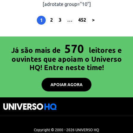
[adrotate group="10"]
2
3
…
452
>
1
570
Já são mais de
leitores e
ouvintes que apoiam o Universo
HQ! Entre neste time!
APOIAR AGORA
Copyright © 2000 - 2026 UNIVERSO HQ