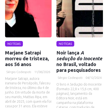
NOTÍCIAS
NOTÍCIAS
Marjane Satrapi
Noir lança
A
morreu de tristeza,
sedução do Inocente
aos 56 anos
no Brasil, voltado
para pesquisadores
Sérgio Codespoti
11/06/2026
Sérgio Codespoti
04/12/2024
Marjane Satrapi, autora
iraniana de Persépolis, faleceu
O livro A Sedução do Inocente
de tristeza, no último dia 4 de
(formato 22,8 x 15,6 cm, 400
junho. Em virtude da morte de
páginas), lançamento da
seu marido, Mattias Ripa, em
Editora Noir, está em
abril de 2025, com quem ela foi
campanha na plataforma
casa por 31 anos. Ela esteve
Catarse, com tradução de