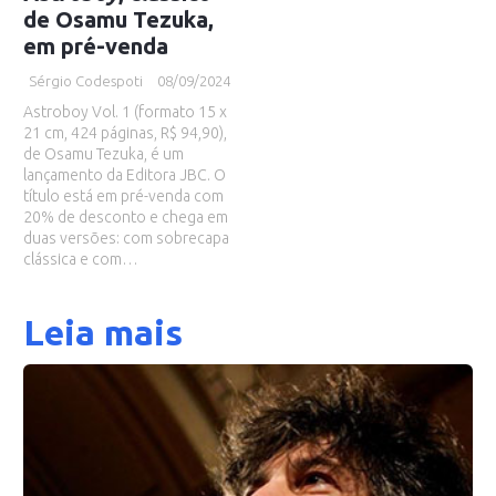
de Osamu Tezuka,
em pré-venda
Sérgio Codespoti
08/09/2024
Astroboy Vol. 1 (formato 15 x
21 cm, 424 páginas, R$ 94,90),
de Osamu Tezuka, é um
lançamento da Editora JBC. O
título está em pré-venda com
20% de desconto e chega em
duas versões: com sobrecapa
clássica e com…
Leia mais