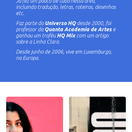
Já fez um pouco de tudo nessa área,
incluindo tradução, letras, roteiros, desenhos
etc.
Faz parte do
Universo HQ
desde 2000, foi
professor da
Quanta Academia de Artes
e
ganhou um troféu
HQ Mix
com um artigo
sobre a Linha Clara.
Desde junho de 2006, vive em Luxemburgo,
na Europa.