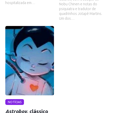
hospitalizada em…
Nobu Chinen e notas do
psiquiatra e tradutor de
quadrinhos Jotapê Martins.
Um dos…
NOTÍCIAS
Astroboy
, clássico