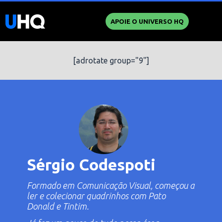
APOIE O UNIVERSO HQ
[adrotate group="9"]
Sérgio Codespoti
Formado em Comunicação Visual, começou a
ler e colecionar quadrinhos com
Pato
Donald
e
Tintim
.