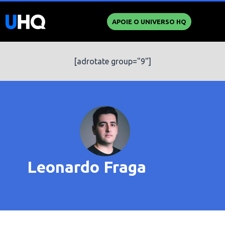
APOIE O UNIVERSO HQ
[adrotate group="9"]
Leonardo Fraga