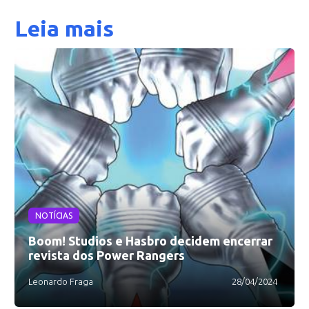
Leia mais
NOTÍCIAS
Boom! Studios e Hasbro decidem encerrar
revista dos Power Rangers
Leonardo Fraga
28/04/2024