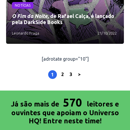
NOTÍCIAS
O Fim da Noite,
de Rafael Calça, é lançado
pela DarkSide Books
Leonardo Fraga
21/10/2022
[adrotate group="10"]
2
3
>
1
570
Já são mais de
leitores e
ouvintes que apoiam o Universo
HQ! Entre neste time!