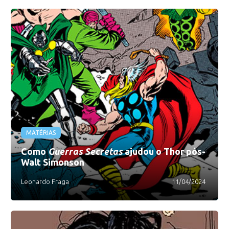
MATÉRIAS
Como
Guerras Secretas
ajudou o Thor pós-
Walt Simonson
Leonardo Fraga
11/04/2024