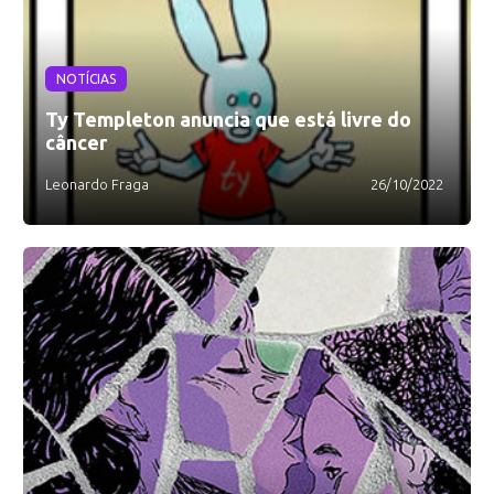
NOTÍCIAS
Ty Templeton anuncia que está livre do
câncer
Leonardo Fraga
26/10/2022