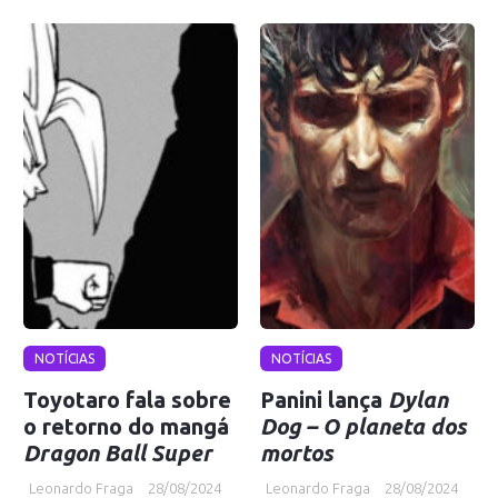
NOTÍCIAS
NOTÍCIAS
Toyotaro fala sobre
Panini lança
Dylan
o retorno do mangá
Dog – O planeta dos
Dragon Ball Super
mortos
Leonardo Fraga
28/08/2024
Leonardo Fraga
28/08/2024