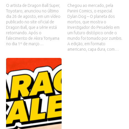
O artista de Dragon Ball Super,
Chegou ao mercado, pela
Toyotaro, anunciou no último
Panini Comics, o especial
dia 26 de agosto, em um vídeo
Dylan Dog – O planeta dos
publicado no site oficial de
mortos, que mostra o
Dragon Ball, que a série está
Investigador do Pesadelo em
retornando. Após o
um futuro distópico onde o
falecimento de Akira Toriyama
mundo foi tomado por zumbis.
no dia 1º de março…
A edição, em formato
americano, capa dura, com…