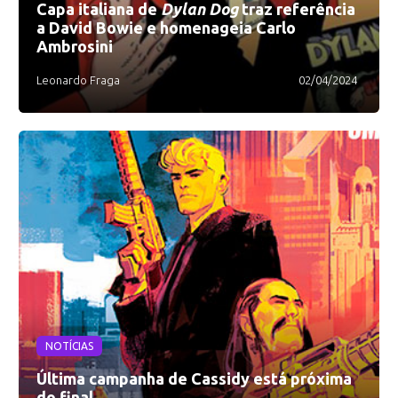
Capa italiana de
Dylan Dog
traz referência
a David Bowie e homenageia Carlo
Ambrosini
Leonardo Fraga
02/04/2024
NOTÍCIAS
Última campanha de Cassidy está próxima
do final